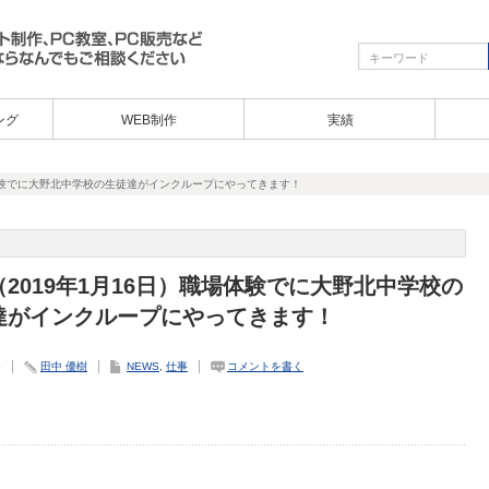
ング
WEB制作
実績
場体験でに大野北中学校の生徒達がインクループにやってきます！
2019年1月16日）職場体験でに大野北中学校の
達がインクループにやってきます！
5
田中 優樹
NEWS
,
仕事
コメントを書く