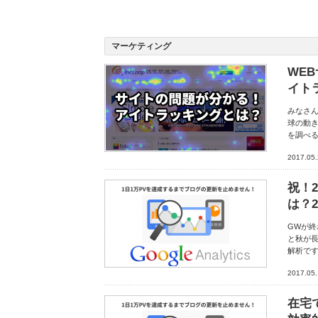
マーケティング
WE
イト
みなさん
球の動
を調べる
2017.05
祝！
は？
GWが終
と秋が長
解析です
2017.05.
在宅