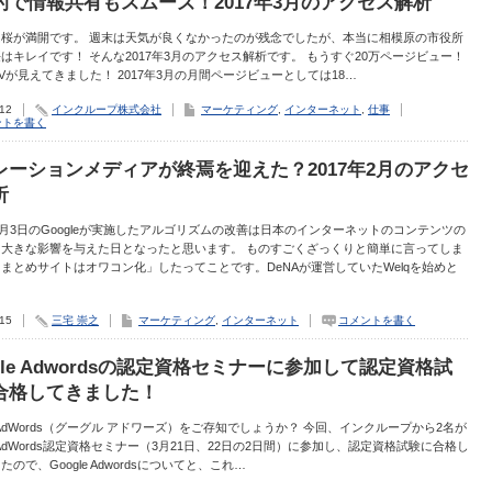
的で情報共有もスムーズ！2017年3月のアクセス解析
は桜が満開です。 週末は天気が良くなかったのが残念でしたが、本当に相模原の市役所
はキレイです！ そんな2017年3月のアクセス解析です。 もうすぐ20万ページビュー！
PVが見えてきました！ 2017年3月の月間ページビューとしては18…
.12
インクループ株式会社
マーケティング
,
インターネット
,
仕事
ントを書く
レーションメディアが終焉を迎えた？2017年2月のアクセ
析
年2月3日のGoogleが実施したアルゴリズムの改善は日本のインターネットのコンテンツの
に大きな影響を与えた日となったと思います。 ものすごくざっくりと簡単に言ってしま
まとめサイトはオワコン化」したってことです。DeNAが運営していたWelqを始めと
.15
三宅 崇之
マーケティング
,
インターネット
コメントを書く
gle Adwordsの認定資格セミナーに参加して認定資格試
合格してきました！
le AdWords（グーグル アドワーズ）をご存知でしょうか？ 今回、インクループから2名が
le AdWords認定資格セミナー（3月21日、22日の2日間）に参加し、認定資格試験に合格し
たので、Google Adwordsについてと、これ…