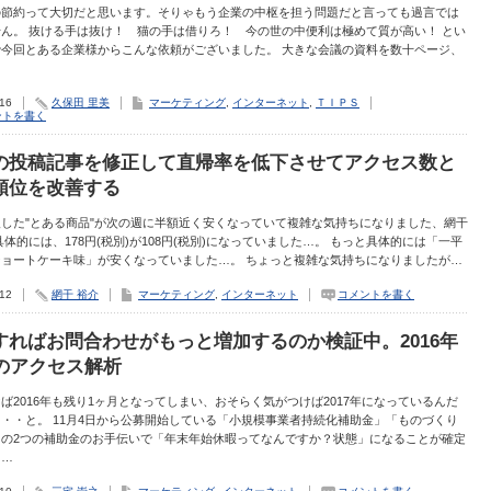
の節約って大切だと思います。そりゃもう企業の中枢を担う問題だと言っても過言では
ん。 抜ける手は抜け！ 猫の手は借りろ！ 今の世の中便利は極めて質が高い！ とい
で今回とある企業様からこんな依頼がございました。 大きな会議の資料を数十ページ、
.16
久保田 里美
マーケティング
,
インターネット
,
ＴＩＰＳ
ントを書く
の投稿記事を修正して直帰率を低下させてアクセス数と
順位を改善する
した"とある商品"が次の週に半額近く安くなっていて複雑な気持ちになりました、網干
具体的には、178円(税別)が108円(税別)になっていました…。 もっと具体的には「一平
ショートケーキ味」が安くなっていました…。 ちょっと複雑な気持ちになりましたが…
.12
網干 裕介
マーケティング
,
インターネット
コメントを書く
すればお問合わせがもっと増加するのか検証中。2016年
月のアクセス解析
ば2016年も残り1ヶ月となってしまい、おそらく気がつけば2017年になっているんだ
・・と。 11月4日から公募開始している「小規模事業者持続化補助金」「ものづくり
」の2つの補助金のお手伝いで「年末年始休暇ってなんですか？状態」になることが確定
る…