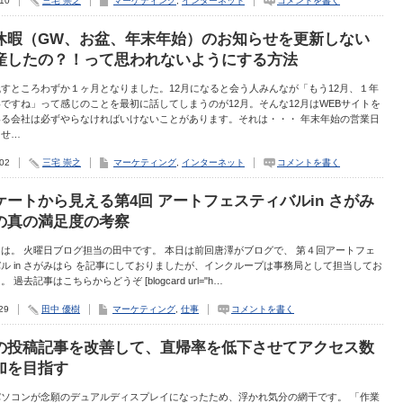
.10
三宅 崇之
マーケティング
,
インターネット
コメントを書く
休暇（GW、お盆、年末年始）のお知らせを更新しない
産したの？！って思われないようにする方法
すところわずか１ヶ月となりました。12月になると会う人みんなが「もう12月、１年
ですね」って感じのことを最初に話してしまうのが12月。そんな12月はWEBサイトを
いる会社は必ずやらなければいけないことがあります。それは・・・ 年末年始の営業日
らせ…
.02
三宅 崇之
マーケティング
,
インターネット
コメントを書く
ケートから見える第4回 アートフェスティバルin さがみ
の真の満足度の考察
は。 火曜日ブログ担当の田中です。 本日は前回唐澤がブログで、 第４回アートフェ
ル in さがみはら を記事にしておりましたが、インクループは事務局として担当してお
 過去記事はこちらからどうぞ [blogcard url="h…
29
田中 優樹
マーケティング
,
仕事
コメントを書く
の投稿記事を改善して、直帰率を低下させてアクセス数
加を目指す
パソコンが念願のデュアルディスプレイになったため、浮かれ気分の網干です。 「作業