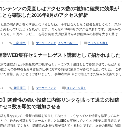
コンテンツの見直しはアクセス数の増加に確実に効果が
ことを確認した2016年9月のアクセス解析
ると虫の鳴き声が響く季節となりましたね。 今年はなんとなく残暑も厳しくなく、気が
が終わっていたような気がします。 そんな2016年9月のアクセス解析です。 夏休みの
くなり、10万ページビューを再び突破 先月は夏休み＆お盆休みの影響を大きく受け…
.01
三宅 崇之
マーケティング
,
インターネット
コメントを書く
産業WEB集客セミナーにゲスト講師として招かれました
東京で開催された不動産業WEB集客セミナーにゲスト講師として参加させていただきま
四国からの参加者もおり皆様の仕事に対する熱意に触れ力がみなぎる思いでした。 ご参
いた皆様、ありがとうございました。 参加者の声 今まで抱えてきた悩みが改善できそ
.21
唐澤 章三
マーケティング
コメントを書く
EO】関連性の強い投稿に内部リンクを貼って過去の投稿
クセス数を即効で増加させる
投稿を見なおして、最新の情報を追加してみたり、古くなっている情報を修正してみた
ことで、過去の投稿をリフォームすることはSEOを実施していく上で重要な取り組みで
投稿数が増加してくると、関連性のある投稿が増えてくるわけですが、過去の投稿から関