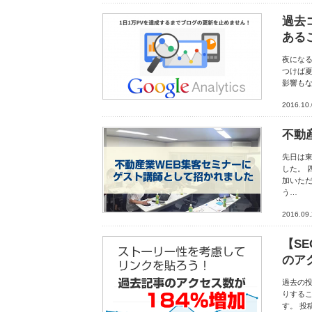
過去
ある
夜にな
つけば夏
影響もな
2016.10
不動
先日は
した。 
加いただ
う…
2016.09
【S
のア
過去の
りする
す。 