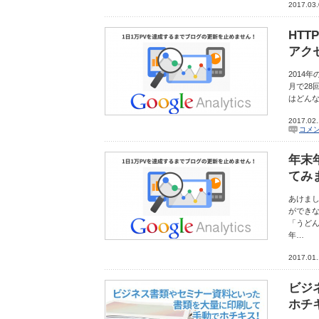
2017.03
HT
アク
2014
月で28
はどんな
2017.02
コメ
年末
てみ
あけま
ができな
「うどん
年…
2017.01
ビジ
ホチ