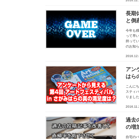
2016.12
長期
と倒
今年も残
って早い
持って
のお知
2016.12
アン
はら
こんにち
スティバ
りました。
2016.11.
過去
の増
自宅の