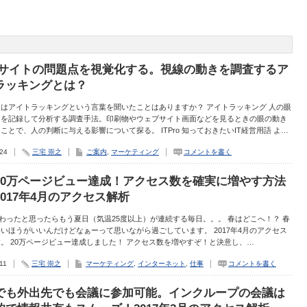
Bサイトの問題点を視覚化する。視線の動きを調査するア
ラッキングとは？
はアイトラッキングという言葉を聞いたことはありますか？ アイトラッキング 人の眼
きを記録して分析する調査手法。印刷物やウェブサイト画面などを見るときの眼の動き
ことで、人の判断に与える影響について探る。 ITPro 知っておきたいIT経営用語 よ…
.24
三宅 崇之
ご案内
,
マーケティング
コメントを書く
20万ページビュー達成！アクセス数を確実に増やす方法
2017年4月のアクセス解析
わったと思ったらもう夏日（気温25度以上）が連続する毎日。。。 春はどこへ！？ 春
いほうがいいんだけどなぁーって思いながら過ごしています。 2017年4月のアクセス
。 20万ページビュー達成しました！ アクセス数を増やすぞ！と決意し、…
11
三宅 崇之
マーケティング
,
インターネット
,
仕事
コメントを書く
でも外出先でも会議に参加可能。インクループの会議は