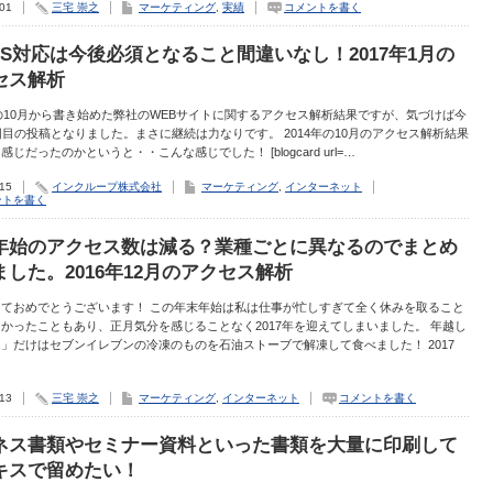
.01
三宅 崇之
マーケティング
,
実績
コメントを書く
TPS対応は今後必須となること間違いなし！2017年1月の
セス解析
年の10月から書き始めた弊社のWEBサイトに関するアクセス解析結果ですが、気づけば今
回目の投稿となりました。まさに継続は力なりです。 2014年の10月のアクセス解析結果
感じだったのかというと・・こんな感じでした！ [blogcard url=…
.15
インクループ株式会社
マーケティング
,
インターネット
ントを書く
年始のアクセス数は減る？業種ごとに異なるのでまとめ
ました。2016年12月のアクセス解析
しておめでとうございます！ この年末年始は私は仕事が忙しすぎて全く休みを取ること
かったこともあり、正月気分を感じることなく2017年を迎えてしまいました。 年越し
」だけはセブンイレブンの冷凍のものを石油ストーブで解凍して食べました！ 2017
.13
三宅 崇之
マーケティング
,
インターネット
コメントを書く
ネス書類やセミナー資料といった書類を大量に印刷して
キスで留めたい！