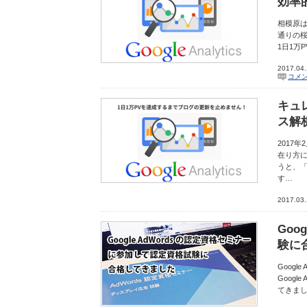
効率
相模原
通りの桜
1日1万
2017.04
コメ
キュ
ス解
2017
在り方
うと、「
す…
2017.03
Goo
験に
Goog
Goog
てきまし