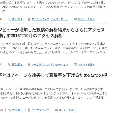
スが倍の広さ！素晴らしい！」と思っていたのですが、 ディスプレイが一つの時と使い
わらず苦い表情になっています。 いろいろな配置が一つのディスプレイの表示に適した
なって…
07
網干 裕介
マーケティング
,
インターネット
コメントを書く
ジビューが増加した投稿の解析結果からさらにアクセス
伸ばす2016年10月のアクセス解析
たり、寒かったりを繰り返しながら、だんだん寒くなり、もうすぐ本格的な冬の到来と
です。 10月29日、30日は「さがみはらフェスタ」に象の耳の出店をお手伝いしたりな
いろとイベント毎が多い月でした。次は11月20日（土）の「アートフェスティバル in
05
三宅 崇之
マーケティング
,
インターネット
コメントを書く
率とは？ページを改善して直帰率を下げるための2つの視
ホームページ、直帰率が78%もあって高いんですよね…どうやったら改善できます
今回はそんな悩みをお持ちの方に向けたコンテンツです。 ホームページの成果を上げた
思ったら、訪問者のニーズを満たし、満足度を上げる必要があります。 この「満足度」
指…
.26
唐澤 章三
マーケティング
コメントを書く