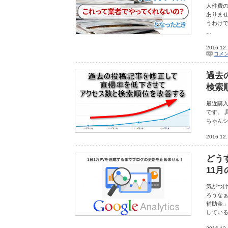
人件費
ありませ
うわけ
…
2016.12
コメ
過去
検索
最近購入
です。 
ちゃん
2016.12
どう
11
気がつけ
ろうなぁ
補助金
してい