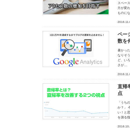
スペー
方が変
ものに
2016.11.
ペー
数を
暑かっ
なりそう
ど、いろ
さが…
2016.11.
直帰
点
「うちの
か？」 
い！と
を測る
2016.10