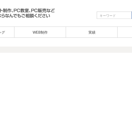
ング
WEB制作
実績