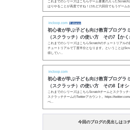
これまでのシリーズはこちらゲーム要素の入ったScratc
はりやることが高度ですね！けれど六回目でもうゲーム
すごいな...
incloop.com
5 shares
初心者が学ぶ子ども向け教育プログラミング
（スクラッチ）の使い方 その7【かく
これまでのシリーズはこちらScratchのチュートリアルの折
チュートリアルで丁度半分となります。ということはScra
得してい...
incloop.com
初心者が学ぶ子ども向け教育プログラミング
（スクラッチ）の使い方 その8【オシ
これまでのシリーズはこちらScratchチームとスクラッ
スクラッチチームのTwitterアカウント。https://twitter.c
べ...
今回のブログの見出しはコ