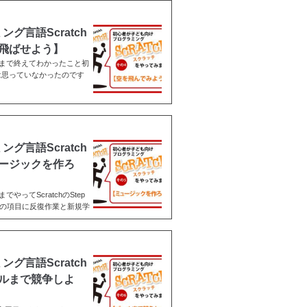
言語Scratch
飛ばせよう】
pを3回まで終えてわかったこと初
は思っていなかったのです
言語Scratch
ージックを作ろ
までやってScratchのStep
つ一つの項目に反復作業と新規学
言語Scratch
ルまで競争しよ