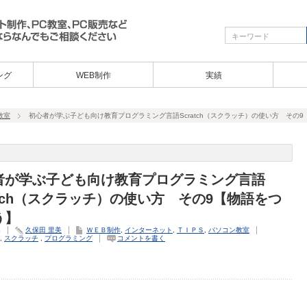
ング
WEB制作
実績
教室
初心者が学ぶ子ども向け教育プログラミング言語Scratch（スクラッチ）の使い方 その
者が学ぶ子ども向け教育プログラミング言語
atch（スクラッチ）の使い方 その9【物語をつ
う】
4
久保田 里美
ＷＥＢ制作
,
インターネット
,
ＴＩＰＳ
,
パソコン教室
,
スクラッチ
,
プログラミング
コメントを書く