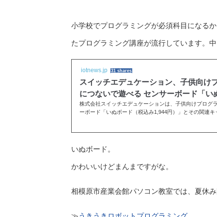
小学校でプログラミングが必須科目になるかも
たプログラミング講座が流行しています。中
iotnews.jp
31 shares
スイッチエデュケーション、子供向けプロ
につないで遊べる センサーボード「い
株式会社スイッチエデュケーションは、子供向けプログラミ
ーボード「いぬボード（税込み1,944円）」とその関連キットを
いぬボード。
かわいいけどまんまですがな。
相模原市産業会館パソコン教室では、夏休み
≫
うきうきロボットプログラミング