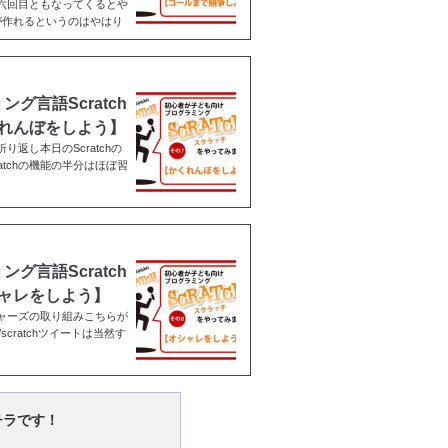
h六回目ともなってくるとや
が作れるというのはやはり
言語Scratch
れんぼをしよう】
り返し本日のScratchの
tchの機能の半分はほぼ習
言語Scratch
ャレをしよう】
チャーズの取り組みこちらが
om/scratchツイートは当然す
チラです！