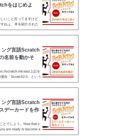
tchをはじめよ
難しいこと言ってますけど
ですねぇ、本を紹介された
言語Scratch
の名前を動かそ
cratch.mit.edu/上記を
Scratch2.0」という
言語Scratch
スデーカードを作
でしょう。Now that y
 you are ready to become a