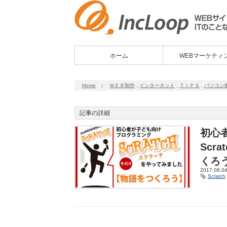
ホーム
WEBマーケティ
Home
ＷＥＢ制作
,
インターネット
,
ＴＩＰＳ
,
パソコン
記事の詳細
初心
Scr
くろ
2017.08.0
Scratch