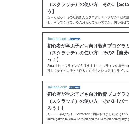
（スクラッチ）の使い方 その1【Scra
う】
なーんだかうちの社員みんなプログラミングだのITだの
も、やってくれている人おらんでないですか。初心者は
って日本...
incloop.com
6 shares
初心者が学ぶ子ども向け教育プログラミング
（スクラッチ）の使い方 その2【自分
う！】
Scratchはオフラインでも使えます。オンラインの場合https://s
押してサイトに行き「作る」を押すと始まるオフラインの場合「
エ...
incloop.com
6 shares
初心者が学ぶ子ども向け教育プログラミング
（スクラッチ）の使い方 その3【バー
ろう！】
ん……？あなたは、Scratcherに招待されました!どういうこと
ou’ve gotten to know Scratch and the Scratch community,
S...