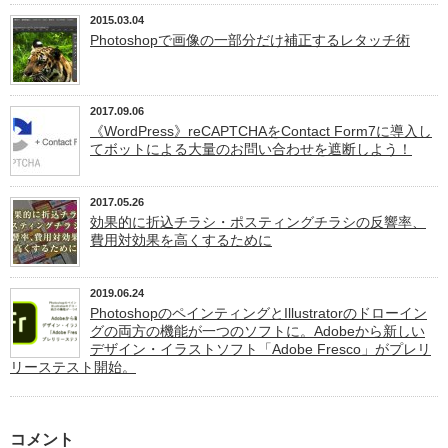
2015.03.04
Photoshopで画像の一部分だけ補正するレタッチ術
2017.09.06
《WordPress》reCAPTCHAをContact Form7に導入し
てボットによる大量のお問い合わせを遮断しよう！
2017.05.26
効果的に折込チラシ・ポスティングチラシの反響率、
費用対効果を高くするために
2019.06.24
PhotoshopのペインティングとIllustratorのドローイン
グの両方の機能が一つのソフトに。Adobeから新しい
デザイン・イラストソフト「Adobe Fresco」がプレリ
リーステスト開始。
コメント