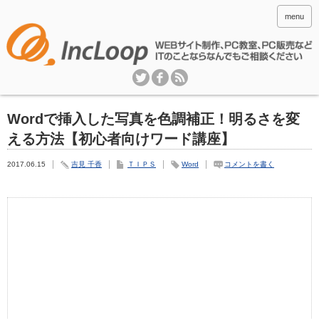
menu
Wordで挿入した写真を色調補正！明るさを変
える方法【初心者向けワード講座】
2017.06.15
吉見 千香
ＴＩＰＳ
Word
コメントを書く