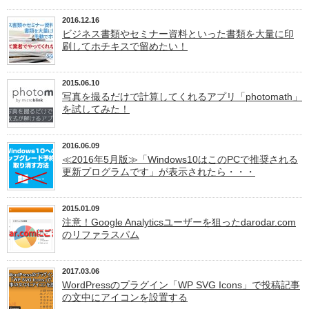
2016.12.16
ビジネス書類やセミナー資料といった書類を大量に印
刷してホチキスで留めたい！
2015.06.10
写真を撮るだけで計算してくれるアプリ「photomath」
を試してみた！
2016.06.09
≪2016年5月版≫「Windows10はこのPCで推奨される
更新プログラムです」が表示されたら・・・
2015.01.09
注意！Google Analyticsユーザーを狙ったdarodar.com
のリファラスパム
2017.03.06
WordPressのプラグイン「WP SVG Icons」で投稿記事
の文中にアイコンを設置する