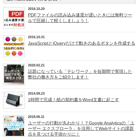
2016.10.20
PDFファイルの読み込み速度が遅いときには無料ツー
ルで圧縮して軽くしましょう！
2016.10.31
JavaScriptとjQueryだけで動きのあるボタンを作成する
2020.02.21
話題になっている「テレワーク」を短期間で実現した
弊社の働き方をご紹介します！
2014.09.23
1時間で完成！紙の契約書をWord文書に起こす
2018.06.11
ユーザーの行動が丸わかり！？Google Analyticsの「ユ
ーザー エクスプローラ」を活用してWebサイトの課題
点を見つける手掛かりに！