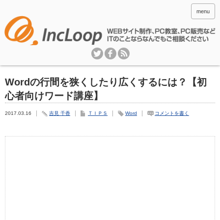
menu
Wordの行間を狭くしたり広くするには？【初
心者向けワード講座】
2017.03.16
吉見 千香
ＴＩＰＳ
Word
コメントを書く