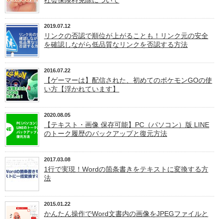
2019.07.12
リンクの否認で順位が上がることも！リンク元の安全
を確認しながら低品質なリンクを否認する方法
2016.07.22
【ゲーマーは】配信された、初めてのポケモンGOの使
い方【浮かれています】
2020.08.05
【テキスト・画像 保存可能】PC（パソコン）版 LINE
のトーク履歴のバックアップと復元方法
2017.03.08
1行で実現！Wordの箇条書きをテキストに変換する方
法
2015.01.22
かんたん操作でWord文書内の画像をJPEGファイルと