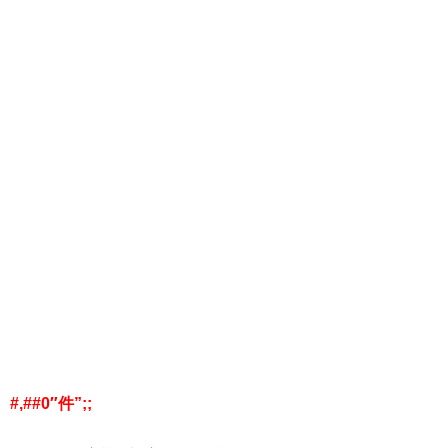
#,##0″件”;;