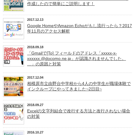
作成したので簡単にご説明します！
2017.12.13
Google HomeやAmazon Echoがもし流行ったら？2017
年11月のアクセス解析
2018.09.18
「Gmailで[To] フィールドのアドレス「
xxxxx-x-
xxxxxx.@docomo.ne.jp
」が認識されませんでした。
…」の原因と対策
2017.12.04
相模原市立由野台中学校から4人の中学生が職場体験で
インクループにやってきました~2日目~
2018.09.27
Excelの文字列結合で改行する方法と改行されない場合
の対策
2016.10.27