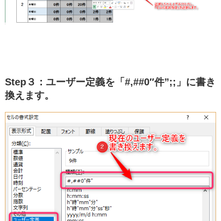
Step３：ユーザー定義を「#,##0″件”;;」に書き
換えます。