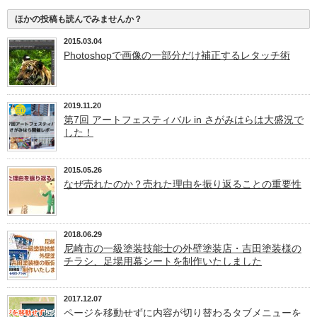
ほかの投稿も読んでみませんか？
2015.03.04
Photoshopで画像の一部分だけ補正するレタッチ術
2019.11.20
第7回 アートフェスティバル in さがみはらは大盛況で
した！
2015.05.26
なぜ売れたのか？売れた理由を振り返ることの重要性
2018.06.29
尼崎市の一級塗装技能士の外壁塗装店・吉田塗装様の
チラシ、足場用幕シートを制作いたしました
2017.12.07
ページを移動せずに内容が切り替わるタブメニューを