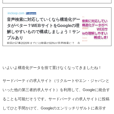
「インクループの電話番号教えて！」と尋ねると、イン
ク...
incloop.com
5 shares
音声検索に対応していくなら構造化デー
タがベター？WEBサイトをGoogleの理
解しやすいもので構成しましょう！サン
プルあり
前回の記事2020年までには検索の50%が音声検索に？ 今
できる音声検索最適化とはhttps://www.suzukikenichi.com/bl
og/how-to-optimize-voice-search-in-winter-of-2018/...
いよいよ構造化データを捨て置けなくなってきましたね！
サードパーティの求人サイト（リクルートやエン・ジャパンと
いった他の第三者的求人サイト）を利用して、Googleに統合す
ることも可能だそうです。サードパーティの求人サイトに投稿
してひと手間かけて、Googleのエンリッチリザルトに表示す