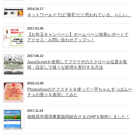
2014.10.17
ネットワールドでは”薄毛”だと思われている、らしい。
2017.01.06
【お年玉キャンペーン】ホームページ改善レポートで
アクセス・お問い合わせアップへ！
2017.06.12
JavaScriptを使用してブラウザのスクロール位置を取
得・設定して様々な処理を実行する方法
2016.12.09
Photoshopのテクスチャを使って一平ちゃんすっぱムー
チョの香りを表現してみた
2017.11.24
相模原市環境事業協同組合さまのHPを制作しました！