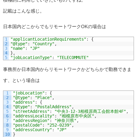
記載はこんな感じ。
日本国内どこからでもリモートワークOKの場合は
1
"applicantLocationRequirements"
:
{
2
"@type"
:
"Country"
,
3
"name"
:
"JP"
4
}
,
5
"jobLocationType"
:
"TELECOMMUTE"
事務所か日本国内からリモートワークかどちらかで勤務できま
す、という場合は
1
"jobLocation"
:
{
2
"@type"
:
"Place"
,
3
"address"
:
{
4
"@type"
:
"PostalAddress"
,
5
"streetAddress"
:
"中央3-12-3相模原商工会館本館4F"
,
6
"addressLocality"
:
"相模原市中央区"
,
7
"addressRegion"
:
"神奈川県"
,
8
"postalCode"
:
"252-0239"
,
9
"addressCountry"
:
"JP"
10
}