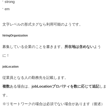
strong
em
文字レベルの形式タグなら利用可能のようです。
hiringOrganization
募集している企業のことを書きます。
所在地は含めない
よう
に！
jobLocation
従業員となる人の勤務先を記載します。
複数
ある場合は、
jobLocationプロパティを数に応じて追記
しま
す。
※リモートワークの場合は必須でない場合があります（後述）