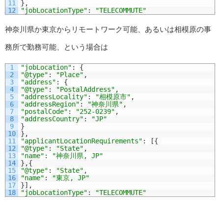
11
}
,
12
"jobLocationType"
:
"TELECOMMUTE"
神奈川県か東京からリモートワーク可能、あるいは相模原の事
務所で勤務可能、という場合は
1
"jobLocation"
:
{
2
"@type"
:
"Place"
,
3
"address"
:
{
4
"@type"
:
"PostalAddress"
,
5
"addressLocality"
:
"相模原市"
,
6
"addressRegion"
:
"神奈川県"
,
7
"postalCode"
:
"252-0239"
,
8
"addressCountry"
:
"JP"
9
}
10
}
,
11
"applicantLocationRequirements"
:
[
{
12
"@type"
:
"State"
,
13
"name"
:
"神奈川県, JP"
14
}
,
{
15
"@type"
:
"State"
,
16
"name"
:
"東京, JP"
17
}
]
,
18
"jobLocationType"
:
"TELECOMMUTE"