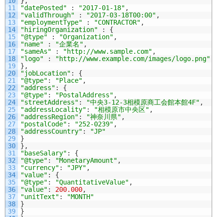
10
}
,
11
"datePosted"
:
"2017-01-18"
,
12
"validThrough"
:
"2017-03-18T00:00"
,
13
"employmentType"
:
"CONTRACTOR"
,
14
"hiringOrganization"
:
{
15
"@type"
:
"Organization"
,
16
"name"
:
"企業名"
,
17
"sameAs"
:
"http://www.sample.com"
,
18
"logo"
:
"http://www.example.com/images/logo.png"
19
}
,
20
"jobLocation"
:
{
21
"@type"
:
"Place"
,
22
"address"
:
{
23
"@type"
:
"PostalAddress"
,
24
"streetAddress"
:
"中央3-12-3相模原商工会館本館4F"
,
25
"addressLocality"
:
"相模原市中央区"
,
26
"addressRegion"
:
"神奈川県"
,
27
"postalCode"
:
"252-0239"
,
28
"addressCountry"
:
"JP"
29
}
30
}
,
31
"baseSalary"
:
{
32
"@type"
:
"MonetaryAmount"
,
33
"currency"
:
"JPY"
,
34
"value"
:
{
35
"@type"
:
"QuantitativeValue"
,
36
"value"
:
200.000
,
37
"unitText"
:
"MONTH"
38
}
39
}