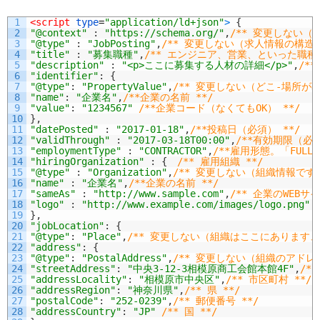
1
<script 
type
=
"application/ld+json"
>
{
2
"@context"
:
"https://schema.org/"
,
/** 変更しない（
3
"@type"
:
"JobPosting"
,
/** 変更しない（求人情報の構造
4
"title"
:
"募集職種"
,
/** エンジニア、営業、といった職種 
5
"description"
:
"<p>ここに募集する人材の詳細</p>"
,
/*
6
"identifier"
:
{
7
"@type"
:
"PropertyValue"
,
/** 変更しない（どこ-場所が
8
"name"
:
"企業名"
,
/**企業の名前 **/
9
"value"
:
"1234567"
/**企業コード（なくてもOK） **/
10
}
,
11
"datePosted"
:
"2017-01-18"
,
/**投稿日（必須） **/
12
"validThrough"
:
"2017-03-18T00:00"
,
/**有効期限（必須
13
"employmentType"
:
"CONTRACTOR"
,
/**雇用形態。「FULL
14
"hiringOrganization"
:
{
/** 雇用組織 **/
15
"@type"
:
"Organization"
,
/** 変更しない（組織情報です
16
"name"
:
"企業名"
,
/**企業の名前 **/
17
"sameAs"
:
"http://www.sample.com"
,
/** 企業のWEBサイ
18
"logo"
:
"http://www.example.com/images/logo.png"
19
}
,
20
"jobLocation"
:
{
21
"@type"
:
"Place"
,
/** 変更しない（組織はここにあります、
22
"address"
:
{
23
"@type"
:
"PostalAddress"
,
/** 変更しない（組織のアドレ
24
"streetAddress"
:
"中央3-12-3相模原商工会館本館4F"
,
/*
25
"addressLocality"
:
"相模原市中央区"
,
/** 市区町村 **/
26
"addressRegion"
:
"神奈川県"
,
/** 県 **/
27
"postalCode"
:
"252-0239"
,
/** 郵便番号 **/
28
"addressCountry"
:
"JP"
/** 国 **/