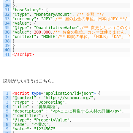
29
}
30
}
,
31
"baseSalary"
:
{
32
"@type"
:
"MonetaryAmount"
,
/** 金額 **/
33
"currency"
:
"JPY"
,
/** 国のお金の単位。日本はJPY **/
34
"value"
:
{
35
"@type"
:
"QuantitativeValue"
,
/** 変更しない（このく
36
"value"
:
200.000
,
/** お金の単位。カンマは使えません。ド
37
"unitText"
:
"MONTH"
/** 時間の単位。「HOUR」「DAY」「W
38
}
39
}
40
}
41
</script>
説明がないほうはこちら。
1
<script 
type
=
"application/ld+json"
>
{
2
"@context"
:
"https://schema.org/"
,
3
"@type"
:
"JobPosting"
,
4
"title"
:
"募集職種"
,
5
"description"
:
"<p>ここに募集する人材の詳細</p>"
,
6
"identifier"
:
{
7
"@type"
:
"PropertyValue"
,
8
"name"
:
"企業名"
,
9
"value"
:
"1234567"