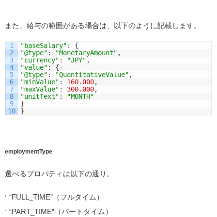
また、給与の範囲がある場合は、以下のように記載します。
1
"baseSalary"
:
{
2
"@type"
:
"MonetaryAmount"
,
3
"currency"
:
"JPY"
,
4
"value"
:
{
5
"@type"
:
"QuantitativeValue"
,
6
"minValue"
:
160.000
,
7
"maxValue"
:
300.000
,
8
"unitText"
:
"MONTH"
9
}
10
}
employmentType
選べるプロパティは以下の通り。
“FULL_TIME”（フルタイム）
“PART_TIME”（パートタイム）