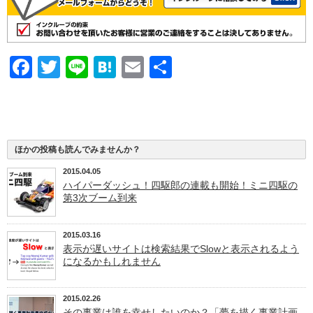
Facebook
Twitter
Line
Hatena
Email
共
有
ほかの投稿も読んでみませんか？
2015.04.05
ハイパーダッシュ！四駆郎の連載も開始！ミニ四駆の
第3次ブーム到来
2015.03.16
表示が遅いサイトは検索結果でSlowと表示されるよう
になるかもしれません
2015.02.26
その事業は誰を幸せしたいのか？「夢を描く事業計画