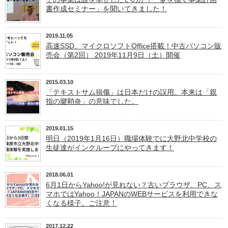
書作成セミナー」を聞いてきました！
2019.11.05
高速SSD、マイクロソフトOffice搭載！中古パソコン販
売会（第2回） 2019年11月9日（土）開催
2015.03.10
「テキストサム損傷」は日本だけの誤用。本来は「親
指の腱鞘炎」の意味でした。
2019.01.15
明日（2019年1月16日）職場体験でに大野北中学校の
生徒達がインクループにやってきます！
2018.06.01
6月1日からYahoo!が見れない？古いブラウザ、PC、ス
マホではYahoo！JAPANのWEBサービスを利用できな
くなる様子。ご注意！
2017.12.22