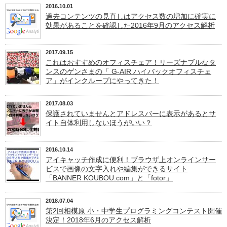
2016.10.01
過去コンテンツの見直しはアクセス数の増加に確実に
効果があることを確認した2016年9月のアクセス解析
2017.09.15
これはおすすめのオフィスチェア！リーズナブルなタ
ンスのゲンさまの「 G-AIR ハイバックオフィスチェ
ア」がインクループにやってきた！
2017.08.03
保護されていませんとアドレスバーに表示があるとサ
イト自体利用しないほうがいい？
2016.10.14
アイキャッチ作成に便利！ブラウザ上オンラインサー
ビスで画像の文字入れや編集ができるサイト
「BANNER KOUBOU.com」と「fotor」
2018.07.04
第2回相模原 小・中学生プログラミングコンテスト開催
決定！2018年6月のアクセス解析