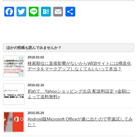
Facebook
Twitter
Line
Hatena
Email
共
有
ほかの投稿も読んでみませんか？
2018.02.02
検索順位に直接影響がないからWEBサイトには構造化
データをマークアップしなくてもいいって本当？
2016.02.16
初めて、Yahooショッピング出店 配送料設定 <金額に
よって送料無料>
2015.05.20
Android版Microsoft Officeが遂に出たので早速試してみ
た！