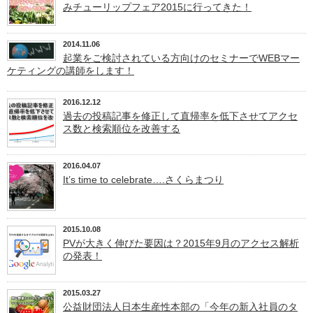
みチューリップフェア2015に行ってきた！
2014.11.06
起業をご検討されている方向けのセミナーでWEBマー
ケティングの講師をします！
2016.12.12
過去の投稿記事を修正して直帰率を低下させてアクセ
ス数と検索順位を改善する
2016.04.07
It’s time to celebrate….さくらまつり
2015.10.08
PVが大きく伸びた要因は？2015年9月のアクセス解析
の発表！
2015.03.27
公益財団法人日本生産性本部の「今年の新入社員のタ