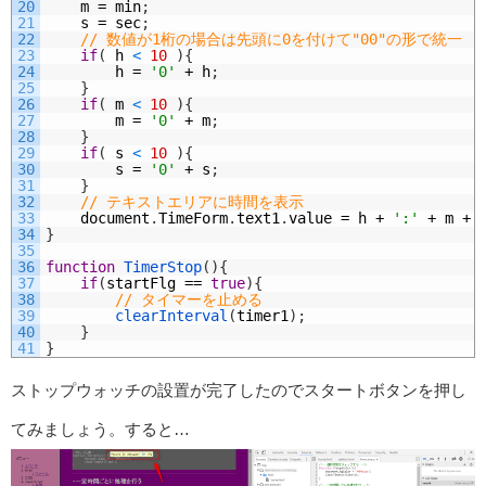
20
m
=
min
;
21
s
=
sec
;
22
// 数値が1桁の場合は先頭に0を付けて"00"の形で統一
23
if
(
h
<
10
)
{
24
h
=
'0'
+
h
;
25
}
26
if
(
m
<
10
)
{
27
m
=
'0'
+
m
;
28
}
29
if
(
s
<
10
)
{
30
s
=
'0'
+
s
;
31
}
32
// テキストエリアに時間を表示
33
document
.
TimeForm
.
text1
.
value
=
h
+
':'
+
m
+
34
}
35
36
function
TimerStop
(
)
{
37
if
(
startFlg
==
true
)
{
38
// タイマーを止める
39
clearInterval
(
timer1
)
;
40
}
41
}
ストップウォッチの設置が完了したのでスタートボタンを押し
てみましょう。すると…