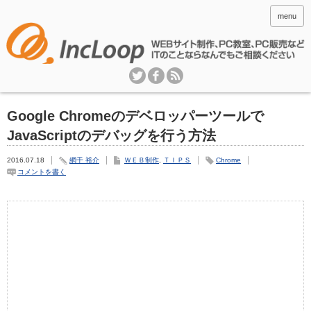
menu
Google Chromeのデベロッパーツールで
JavaScriptのデバッグを行う方法
2016.07.18
網干 裕介
ＷＥＢ制作
,
ＴＩＰＳ
Chrome
コメントを書く