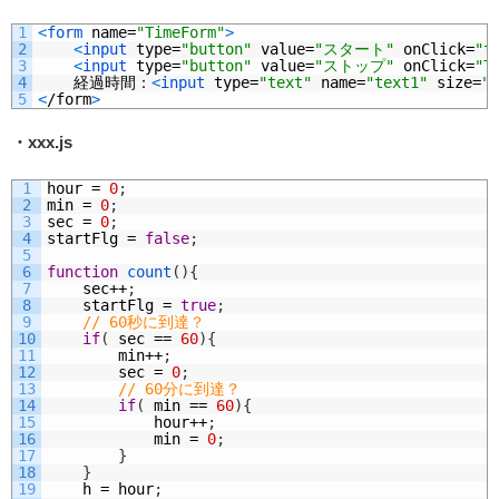
1
<
form 
name
=
"TimeForm"
>
2
<
input 
type
=
"button"
value
=
"スタート"
onClick
=
"t
3
<
input 
type
=
"button"
value
=
"ストップ"
onClick
=
"T
4
経過時間：
<
input 
type
=
"text"
name
=
"text1"
size
=
"8
5
<
/
form
>
・xxx.js
1
hour
=
0
;
2
min
=
0
;
3
sec
=
0
;
4
startFlg
=
false
;
5
6
function
count
(
)
{
7
sec
++
;
8
startFlg
=
true
;
9
// 60秒に到達？
10
if
(
sec
==
60
)
{
11
min
++
;
12
sec
=
0
;
13
// 60分に到達？
14
if
(
min
==
60
)
{
15
hour
++
;
16
min
=
0
;
17
}
18
}
19
h
=
hour
;