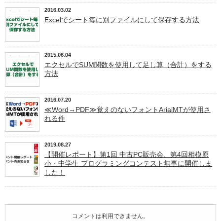
2016.03.02
Excelでシート毎に別ファイルにして保存する方法
2015.06.04
エクセルでSUM関数を使用して足し算（合計）をする
方法
2016.07.20
≪Word→PDF≫覚えのないフォントArialMTが使用さ
れる件
2019.08.27
【開催レポート】第1回 中古PC販売会、第4回相模原
小・中学生 プログラミングコンテスト無事に開催しま
した！
コメントは利用できません。