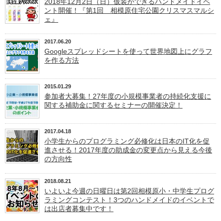
2018年12月2日（日）仮装ができるハンドメイドイベ
ント開催！『第1回 相模原住宅公園クリスマスマルシ
ェ』
2017.06.20
Googleスプレッドシートを使って世界地図上にグラフ
を作る方法
2015.01.29
参加者大募集！27年度の小規模事業者の持続化支援に
関する補助金に関するセミナーの開催決定！
2017.04.18
小学生からのプログラミング必修化は日本のIT化を促
進させる！2017年度の助成金の変更点から見える今後
の方向性
2018.08.21
いよいよ今週の日曜日は第2回相模原小・中学生プログ
ラミングコンテスト！3つのハンドメイドのイベントで
は出店者募集中です！