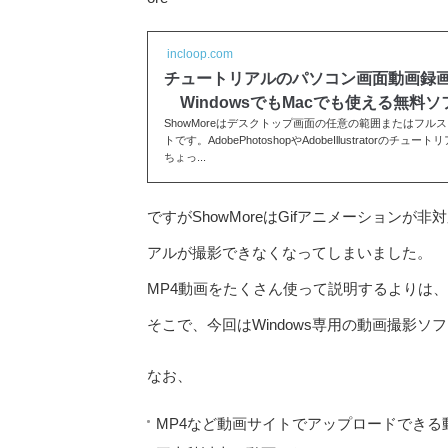
incloop.com
チュートリアルのパソコン画面動画録
WindowsでもMacでも使える無料ソフ
ShowMoreはデスクトップ画面の任意の範囲またはフル
トです。AdobePhotoshopやAdobeIllustratorの
ちょっ...
ですがShowMoreはGifアニメーション
アルが撮影できなくなってしまいました。
MP4動画をたくさん使って説明するよりは、
そこで、今回はWindows専用の動画撮影ソフト
なお、
MP4など動画サイトでアップロードできる