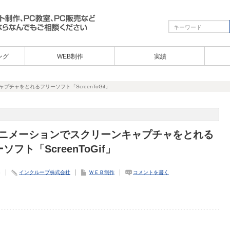
ング
WEB制作
実績
プチャをとれるフリーソフト「ScreenToGif」
fアニメーションでスクリーンキャプチャをとれる
ソフト「ScreenToGif」
3
インクループ株式会社
ＷＥＢ制作
コメントを書く