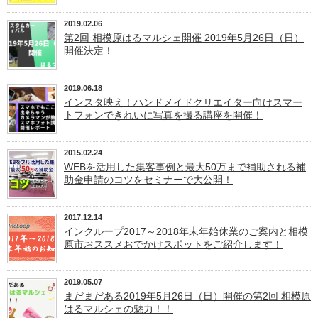
2019.02.06
第2回 相模原はるマルシェ開催 2019年5月26日（日）
開催決定！
2019.06.18
インスタ映え！ハンドメイドクリエイター向けスマー
トフォンできれいに写真を撮る講座を開催！
2015.02.24
WEBを活用した集客事例と最大50万まで補助される補
助金申請のコツをセミナーで大公開！
2017.12.14
インクループ2017～2018年末年始休業のご案内と相模
原市おススメおでかけスポットをご紹介します！
2019.05.07
まだまだある2019年5月26日（日）開催の第2回 相模原
はるマルシェの魅力！！