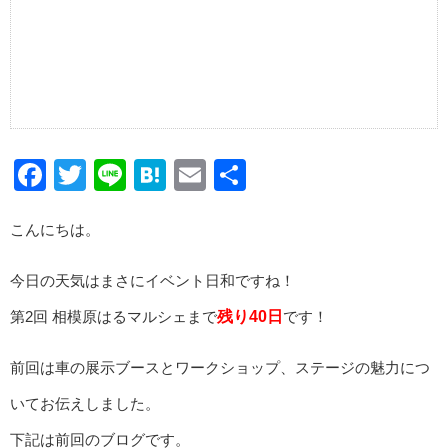
Facebook
Twitter
Line
Hatena
Email
共
有
こんにちは。
今日の天気はまさにイベント日和ですね！
第2回 相模原はるマルシェまで
残り40日
です！
前回は車の展示ブースとワークショップ、ステージの魅力につ
いてお伝えしました。
下記は前回のブログです。