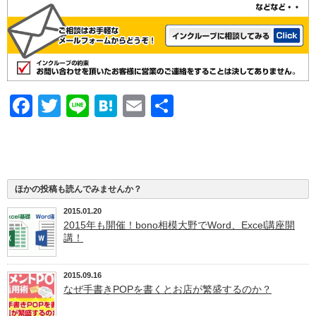
Facebook
Twitter
Line
Hatena
Email
共
有
ほかの投稿も読んでみませんか？
2015.01.20
2015年も開催！bono相模大野でWord、Excel講座開
講！
2015.09.16
なぜ手書きPOPを書くとお店が繁盛するのか？