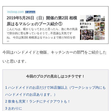
incloop.com
4 shares
2019年5月26日（日）開催の第2回 相模
原はるマルシェのブース紹介①
こんにちは。暖かくなってきたと思ったら、急に冬の気温
で部分的に雪も降っているそうで…不思議な天気です
ね。 今日は第2回 相模原はるマルシェまで残り50日を切
り...
今回はハンドメイドと物販、キッチンカーの部門をご紹介した
いと思います。
今回のブログの見出しはコチラです！
1
ハンドメイドのお店だけで36店舗以上（ワークショップ内にも
ハンドメイドのお店あります。）
2
飲食も充実！ランチにテイクアウトも！
3
おわりに