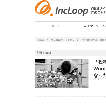
ホーム
WEBマーケティ
Home
ＷＥＢ制作
,
ＴＩＰＳ
「投稿画面が真っ白にな
記事の詳細
「投
Wor
なっ
2018.01.1