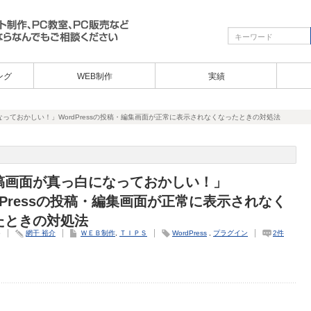
ング
WEB制作
実績
っておかしい！」WordPressの投稿・編集画面が正常に表示されなくなったときの対処法
稿画面が真っ白になっておかしい！」
dPressの投稿・編集画面が正常に表示されなく
たときの対処法
5
網干 裕介
ＷＥＢ制作
,
ＴＩＰＳ
WordPress
,
プラグイン
2件