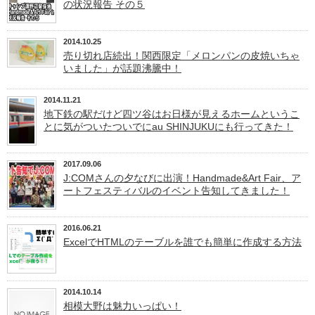
の状況報告 その５
2014.10.25
売り切れ店続出！関西限定「メロンパンの皮焼いちゃ
いました」が話題沸騰中！
2014.11.21
地下鉄の駅だけど四ツ谷はお日様が見えるホームというこ
とに気がついたついでにau SHINJUKUにも行ってきた！
2017.09.06
J:COMさんの夕なびに出演！Handmade&Art Fair、ア
ートフェスティバルのイベント告知してきました！
2016.06.21
ExcelでHTMLのテーブルを誰でも簡単に作成する方法
2014.10.14
相模大野は魅力いっぱい！