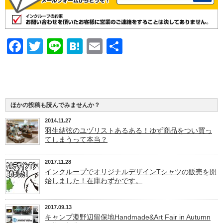
Facebook
Twitter
Line
Hatena
Email
共
有
ほかの投稿も読んでみませんか？
2014.11.27
羽生結弦のユヅリストあるある！ゆず商品をつい買っ
てしまうって本当？
2017.11.28
インクループでオリジナルデザインTシャツの販売を開
始しました！在庫わずかです。
2017.09.13
キャンプ淵野辺留保地Handmade&Art Fair in Autumn