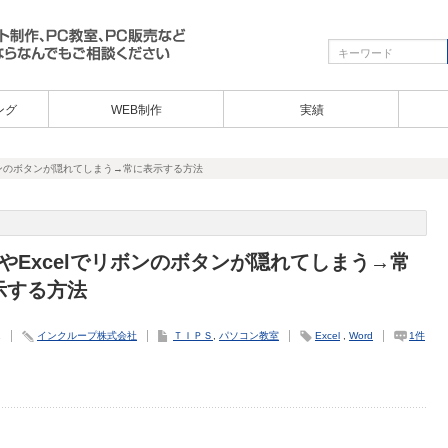
ング
WEB制作
実績
でリボンのボタンが隠れてしまう→常に表示する方法
dやExcelでリボンのボタンが隠れてしまう→常
示する方法
1
インクループ株式会社
ＴＩＰＳ
,
パソコン教室
Excel
,
Word
1件