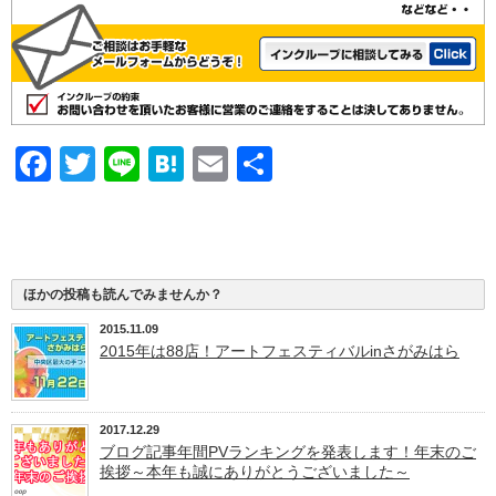
Facebook
Twitter
Line
Hatena
Email
共
有
ほかの投稿も読んでみませんか？
2015.11.09
2015年は88店！アートフェスティバルinさがみはら
2017.12.29
ブログ記事年間PVランキングを発表します！年末のご
挨拶～本年も誠にありがとうございました～