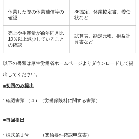
休業した際の休業補償等の
36協定、休業協定書、委任
確認
状など
売上や生産量が前年同月比
試算表、勘定元帳、損益計
10％以上減少していること
算書など
の確認
以下の書類は厚生労働省ホームページよりダウンロードして提
出してください。
■初回のみ提出
確認書類 （４）（労働保険料に関する書類）
■毎回提出
様式第１号 （支給要件確認申立書）