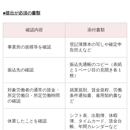
■提出が必須の書類
確認内容
添付書類
登記簿謄本の写しや確定申
事業所の規模等を確認
告控えなど
振込先通帳のコピー（表紙
振込先の確認
と１ページ目の見開き各１
枚）
対象労働者の通常の賃金・
就業規則、賃金規程、労働
所定労働日・所定労働時間
条件通知書、雇用契約書な
の確認
ど
シフト表、出勤簿、休暇
休業したことを確認
簿、タイムカード、賃金台
帳、年間カレンダーなど