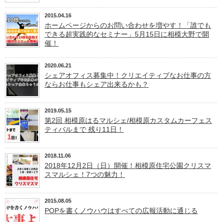
2015.04.16
ホームページからのお問い合わせを増やす！「誰でも
できる超実践的なセミナー」5月15日に相模大野で開
催！
2020.06.21
シェアオフィス募集中！クリエイティブなお仕事の方
ならお仕事もシェア出来るかも？
2019.05.15
第2回 相模原はるマルシェ/相模原カスタムカーフェス
ティバルまで 残り11日！
2018.11.06
2018年12月2日（日）開催！相模原住宅公園クリスマ
スマルシェ！7つの魅力！
2015.08.05
POPを書くノウハウはすべての広報活動に通じる