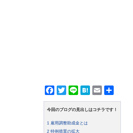
Facebook
Twitter
Line
Hatena
Email
共
有
今回のブログの見出しはコチラです！
1
雇用調整助成金とは
2
特例措置の拡大