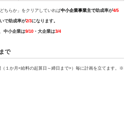
どちらか」をクリアしていれば
中小企業事業主で
助成率が
4/5
いで助成率が
2/3
になります。
、
中小企業は
9/10
・大企業は
3/4
まで
（１か月<給料の起算日～締日まで>）毎に計画を立てます。※