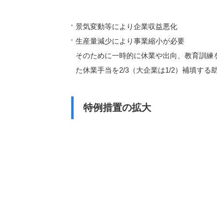
景気変動等により企業収益悪化
生産量減少により事業縮小が必要
そのために一時的に休業や出向、教育訓練
た休業手当を2/3（大企業は1/2）補填する
特例措置の拡大