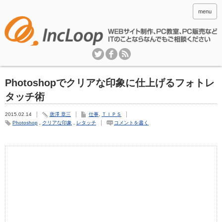
menu
Photoshopでクリアな印象に仕上げるフォトレ
タッチ術
2015.02.14
唐澤 章三
仕事
,
ＴＩＰＳ
Photoshop
,
クリアな印象
,
レタッチ
コメントを書く