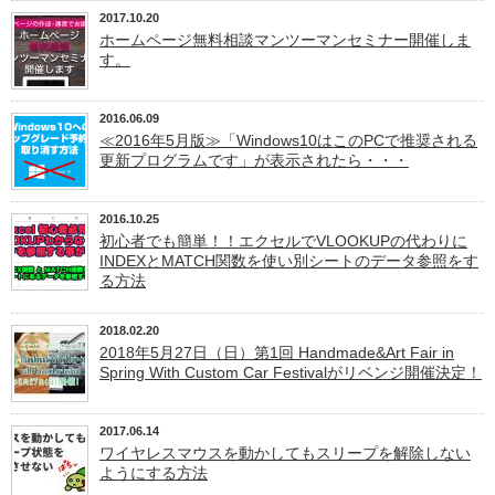
2017.10.20
ホームページ無料相談マンツーマンセミナー開催しま
す。
2016.06.09
≪2016年5月版≫「Windows10はこのPCで推奨される
更新プログラムです」が表示されたら・・・
2016.10.25
初心者でも簡単！！エクセルでVLOOKUPの代わりに
INDEXとMATCH関数を使い別シートのデータ参照をす
る方法
2018.02.20
2018年5月27日（日）第1回 Handmade&Art Fair in
Spring With Custom Car Festivalがリベンジ開催決定！
2017.06.14
ワイヤレスマウスを動かしてもスリープを解除しない
ようにする方法