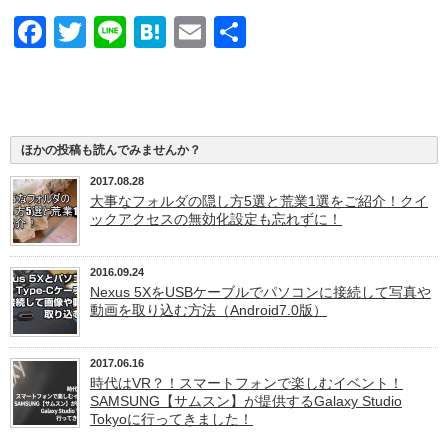
Facebook
Twitter
Line
Hatena
Email
共
有
ほかの投稿も読んでみませんか？
2017.08.28
大事なフォルダの隠し方5選と荒業1選をご紹介！クイ
ックアクセスの無効化設定も忘れずに！
2016.09.24
Nexus 5XをUSBケーブルでパソコンに接続して写真や
動画を取り込む方法（Android7.0版）
2017.06.16
時代はVR？！スマートフォンで楽しむイベント！
SAMSUNG【サムスン】が提供するGalaxy Studio
Tokyoに行ってきました！