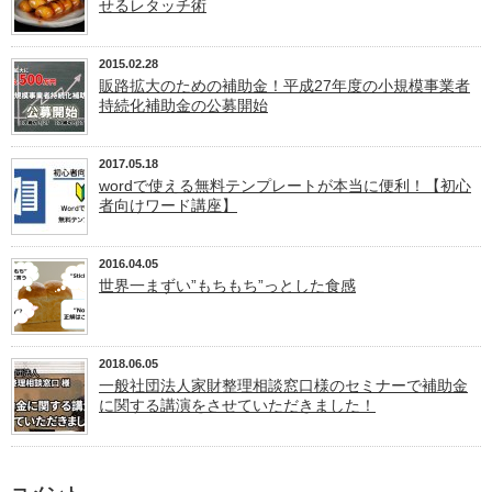
せるレタッチ術
2015.02.28
販路拡大のための補助金！平成27年度の小規模事業者
持続化補助金の公募開始
2017.05.18
wordで使える無料テンプレートが本当に便利！【初心
者向けワード講座】
2016.04.05
世界一まずい”もちもち”っとした食感
2018.06.05
一般社団法人家財整理相談窓口様のセミナーで補助金
に関する講演をさせていただきました！