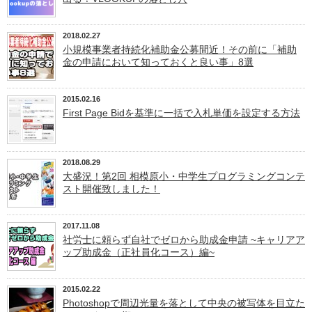
2018.02.27
小規模事業者持続化補助金公募間近！その前に「補助
金の申請において知っておくと良い事」8選
2015.02.16
First Page Bidを基準に一括で入札単価を設定する方法
2018.08.29
大盛況！第2回 相模原小・中学生プログラミングコンテ
スト開催致しました！
2017.11.08
社労士に頼らず自社でゼロから助成金申請 ~キャリアア
ップ助成金（正社員化コース）編~
2015.02.22
Photoshopで周辺光量を落として中央の被写体を目立た