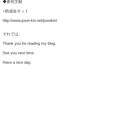
◆参照文献
○助成金ネット
http://www.josei-kin.net/joseikin/
それでは。
Thank you for reading my blog.
See you next time.
Have a nice day.