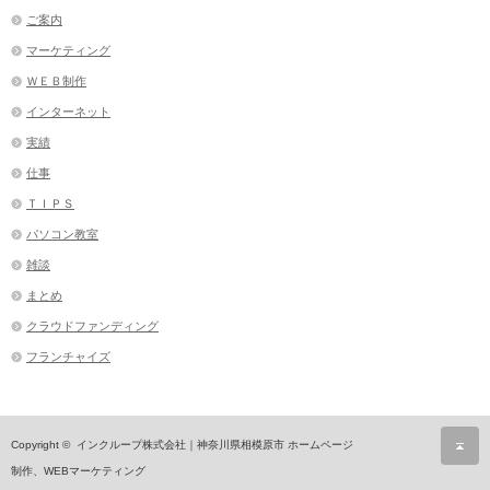
ご案内
マーケティング
ＷＥＢ制作
インターネット
実績
仕事
ＴＩＰＳ
パソコン教室
雑談
まとめ
クラウドファンディング
フランチャイズ
ペ
Copyright ©
インクループ株式会社｜神奈川県相模原市 ホームページ
制作、WEBマーケティング