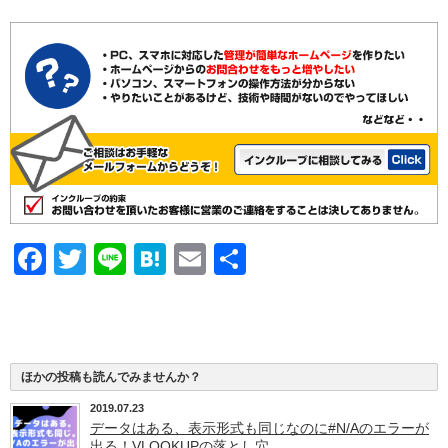
Facebook
Twitter
Line
Hatena
Email
共
有
ほかの投稿も読んでみませんか？
2019.07.23
データはある、表示形式も同じなのに#N/Aのエラーが
出る！VLOOKUPの落とし穴