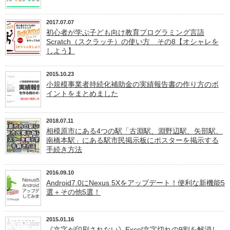
2017.07.07
初心者が学ぶ子ども向け教育プログラミング言語
Scratch（スクラッチ）の使い方 その8【オシャレを
しよう】
2015.10.23
小規模事業者持続化補助金の実績報告書の作り方のポ
イントをまとめました
2018.07.11
相模原市にある4つの駅「古淵駅、淵野辺駅、矢部駅、
南橋本駅」にある駅市民掲示板にポスターを掲示する
手続き方法
2016.09.10
Android7.0にNexus 5Xをアップデート！便利な新機能5
選＋その他5選！
2015.01.16
《文字が印刷されない》Excel文字切れの9割を解消し