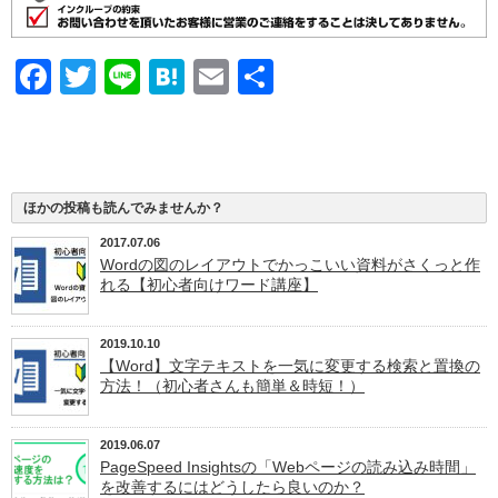
Facebook
Twitter
Line
Hatena
Email
共
有
ほかの投稿も読んでみませんか？
2017.07.06
Wordの図のレイアウトでかっこいい資料がさくっと作
れる【初心者向けワード講座】
2019.10.10
【Word】文字テキストを一気に変更する検索と置換の
方法！（初心者さんも簡単＆時短！）
2019.06.07
PageSpeed Insightsの「Webページの読み込み時間」
を改善するにはどうしたら良いのか？