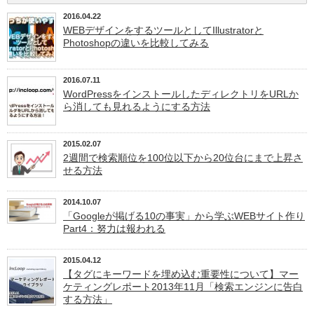
2016.04.22
WEBデザインをするツールとしてIllustratorと
Photoshopの違いを比較してみる
2016.07.11
WordPressをインストールしたディレクトリをURLか
ら消しても見れるようにする方法
2015.02.07
2週間で検索順位を100位以下から20位台にまで上昇さ
せる方法
2014.10.07
「Googleが掲げる10の事実」から学ぶWEBサイト作り
Part4：努力は報われる
2015.04.12
【タグにキーワードを埋め込む重要性について】マー
ケティングレポート2013年11月「検索エンジンに告白
する方法」