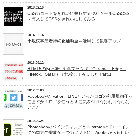
2018.02.16
CSSのコードをきれいに整形する便利ツールCSSCSS
を導入してCSSをきれいにしてみる
2014.03.14
小規模事業者持続化補助金を活用して集客アップ！
2016.09.12
HTML5のtype属性を各ブラウザ（Chrome、Edge、
Firefox、Safari）で比較してみました Part.1
2017.03.03
FacebookやTwitter、LINEといったロゴの利用規約守っ
てますか？ロゴを使うときに気を付けなければならな
いこと
2019.06.24
PhotoshopのペインティングとIllustratorのドローイン
グの両方の機能が一つのソフトに。Adobeから新しい