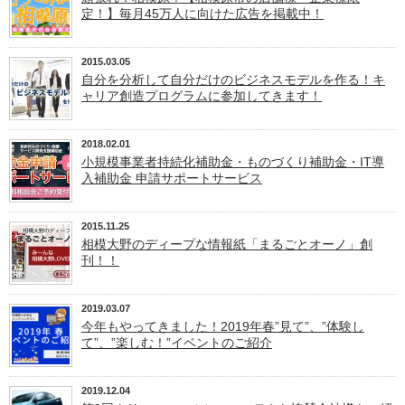
定！】毎月45万人に向けた広告を掲載中！
2015.03.05
自分を分析して自分だけのビジネスモデルを作る！キ
ャリア創造プログラムに参加してきます！
2018.02.01
小規模事業者持続化補助金・ものづくり補助金・IT導
入補助金 申請サポートサービス
2015.11.25
相模大野のディープな情報紙「まるごとオーノ」創
刊！！
2019.03.07
今年もやってきました！2019年春”見て”、”体験し
て”、”楽しむ！”イベントのご紹介
2019.12.04