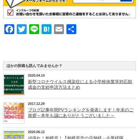
Facebook
Twitter
Line
Hatena
Email
共
有
ほかの投稿も読んでみませんか？
2020.04.14
新型コロナウイルス感染症による小学校休業等対応助
成金の支給申請方法まとめ
2017.12.29
ブログ記事年間PVランキングを発表します！年末のご
挨拶～本年も誠にありがとうございました～
2020.06.12
頑張れ！相模原！【相模原市の店舗様・企業様限