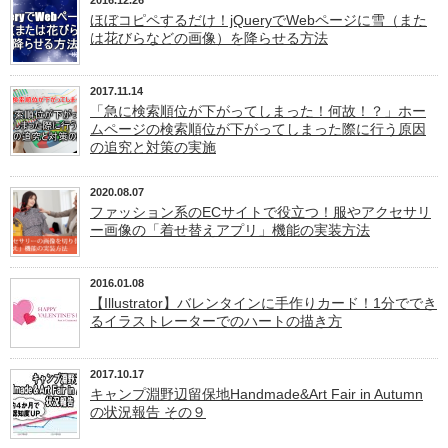
ほぼコピペするだけ！jQueryでWebページに雪（また
は花びらなどの画像）を降らせる方法
2017.11.14
「急に検索順位が下がってしまった！何故！？」ホー
ムページの検索順位が下がってしまった際に行う原因
の追究と対策の実施
2020.08.07
ファッション系のECサイトで役立つ！服やアクセサリ
ー画像の「着せ替えアプリ」機能の実装方法
2016.01.08
【Illustrator】バレンタインに手作りカード！1分ででき
るイラストレーターでのハートの描き方
2017.10.17
キャンプ淵野辺留保地Handmade&Art Fair in Autumn
の状況報告 その９