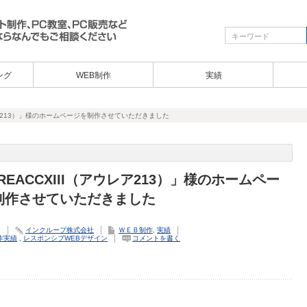
ング
WEB制作
実績
ウレア213）」様のホームページを制作させていただきました
REACCXIII（アウレア213）」様のホームペー
制作させていただきました
5
インクループ株式会社
ＷＥＢ制作
,
実績
作実績
,
レスポンシブWEBデザイン
コメントを書く