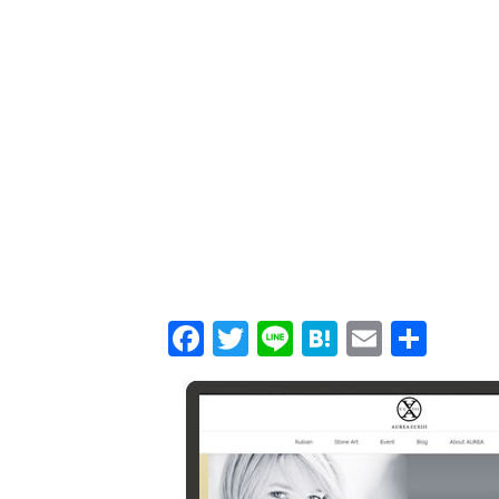
Facebook
Twitter
Line
Hatena
Email
共
有