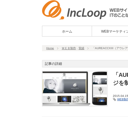
ホーム
WEBマーケティ
Home
ＷＥＢ制作
,
実績
「AUREACCXIII（ア
記事の詳細
「AU
ジを
2015.04.1
WEB制