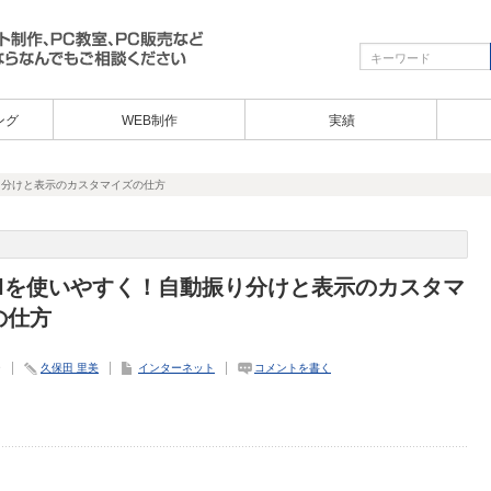
ング
WEB制作
実績
振り分けと表示のカスタマイズの仕方
ailを使いやすく！自動振り分けと表示のカスタマ
の仕方
9
久保田 里美
インターネット
コメントを書く