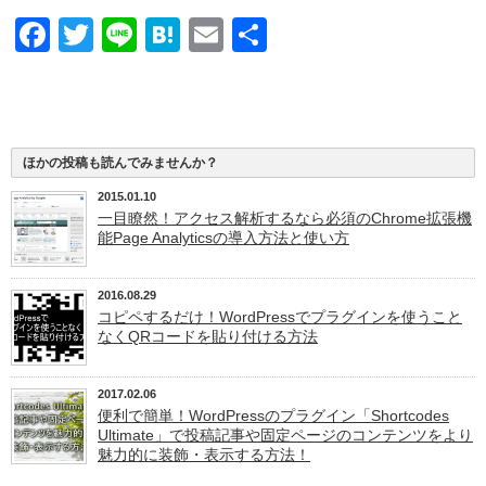
Facebook
Twitter
Line
Hatena
Email
共
有
ほかの投稿も読んでみませんか？
2015.01.10
一目瞭然！アクセス解析するなら必須のChrome拡張機
能Page Analyticsの導入方法と使い方
2016.08.29
コピペするだけ！WordPressでプラグインを使うこと
なくQRコードを貼り付ける方法
2017.02.06
便利で簡単！WordPressのプラグイン「Shortcodes
Ultimate」で投稿記事や固定ページのコンテンツをより
魅力的に装飾・表示する方法！