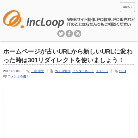
menu
ホームページが古いURLから新しいURLに変わ
った時は301リダイレクトを使いましょう！
2015.01.08
三宅 崇之
ＷＥＢ制作
,
インターネット
,
ＴＩＰＳ
SEO
コメントを書く