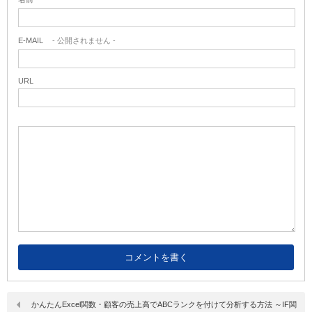
E-MAIL
- 公開されません -
URL
かんたんExcel関数・顧客の売上高でABCランクを付けて分析する方法 ～IF関