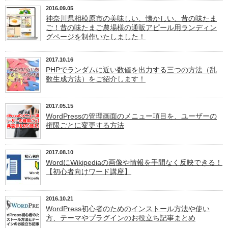
2016.09.05
神奈川県相模原市の美味しい、懐かしい、昔の味たま
ご！昔の味たまご農場様の通販アピール用ランディン
グページを制作いたしました！
2017.10.16
PHPでランダムに近い数値を出力する三つの方法（乱
数生成方法）をご紹介します！
2017.05.15
WordPressの管理画面のメニュー項目を、ユーザーの
権限ごとに変更する方法
2017.08.10
WordにWikipediaの画像や情報を手間なく反映できる！
【初心者向けワード講座】
2016.10.21
WordPress初心者のためのインストール方法や使い
方、テーマやプラグインのお役立ち記事まとめ