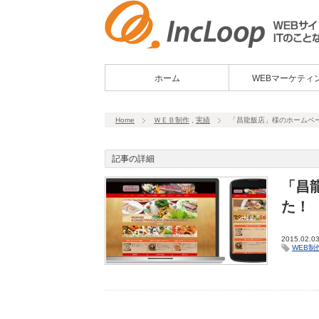
ホーム
WEBマーケティ
Home
ＷＥＢ制作
,
実績
「昌龍飯店」様のホームペ
記事の詳細
「昌
た！
2015.02.0
WEB制