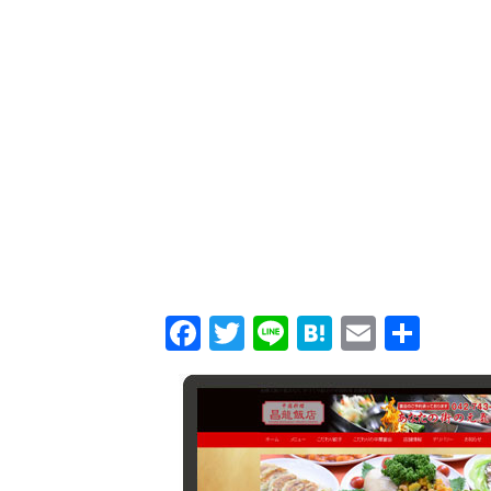
Facebook
Twitter
Line
Hatena
Email
共
有