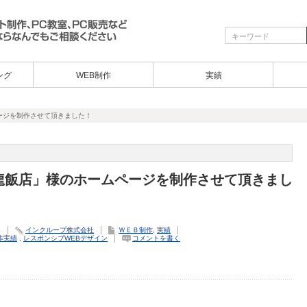
ング
WEB制作
実績
ージを制作させて頂きました！
龍飯店」様のホームページを制作させて頂きまし
3
インクループ株式会社
ＷＥＢ制作
,
実績
作実績
,
レスポンシブWEBデザイン
コメントを書く