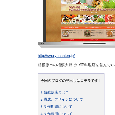
http://syoryuhanten.jp/
相模原市の相模大野で中華料理店を営んでい
今回のブログの見出しはコチラです！
1
昌龍飯店とは？
2
構成、デザインについて
3
制作期間について
4
制作費用について